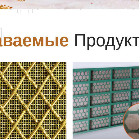
родаваемы
ы
аваемые
Продук