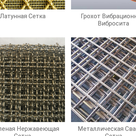
Латунная Сетка
Грохот Вибрацион
Вибросита
леная Нержавеющая
Металлическая Сва
Сетка
Сетка