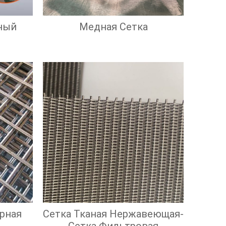
ный
Медная Сетка
рная
Сетка Тканая Нержавеющая-
Сетка Фильтровая