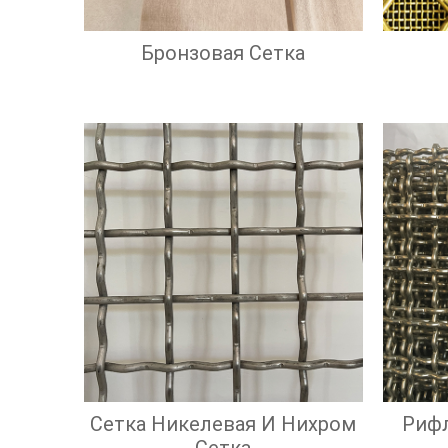
Бронзовая Сетка
Сетка Никелевая И Нихром
Риф
Сетка