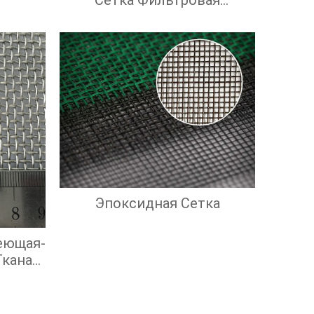
Нержавеющая
Эпоксидная Сетка
еющая-
Тканая
йками