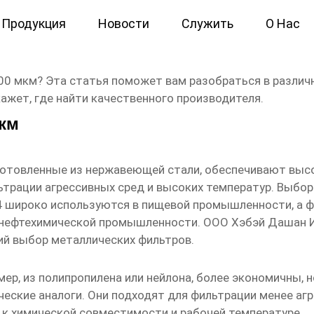
Продукция
Новости
Служить
О Нас
 Поставщик
00 мкм
? Эта статья поможет вам разобраться в различн
кажет, где найти качественного производителя.
мкм
готовленные из нержавеющей стали, обеспечивают выс
трации агрессивных сред и высоких температур. Выбор
 широко используются в пищевой промышленности, а ф
и нефтехимической промышленности. ООО Хэбэй Дашан 
й выбор металлических фильтров.
мер, из полипропилена или нейлона, более экономичны,
еские аналоги. Они подходят для фильтрации менее агр
к химической совместимости и рабочей температуре.