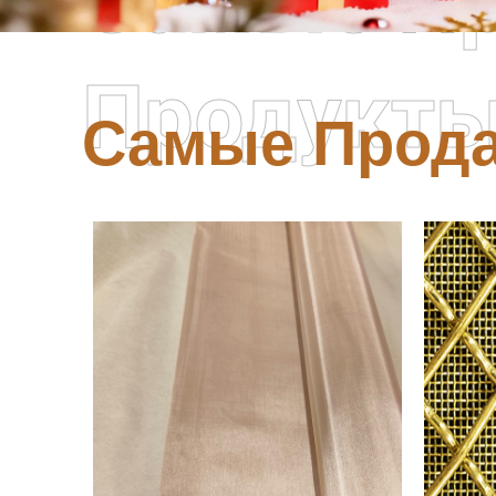
Самые П
Продукт
Самые Прод