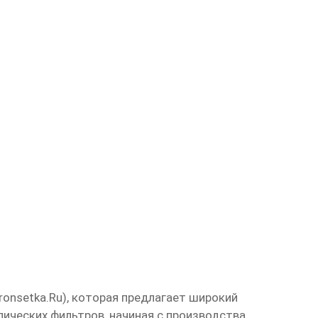
ronsetka.ru
), которая предлагает широкий
ических фильтров, начиная с производства