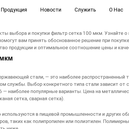
Продукция
Новости
Служить
О Нас
 цена
кты выбора и покупки
фильтр сетка 100 мкм
. Узнайте о
помогут вам принять обоснованное решение при покупке
во продукции и оптимальное соотношение цены и каче
 мкм
нержавеющей стали, — это наиболее распространенный 
ом службы. Выбор конкретного типа стали зависит от с
16 — наиболее популярные варианты. Цена на металличе
аная сетка, сварная сетка).
 используются в пищевой промышленности и других обла
ов, таких как полипропилен или полиэтилен. Полимерны
ть ниже.