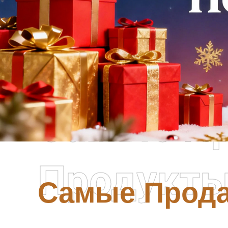
Самые П
Продукт
Самые Прод