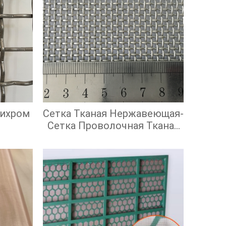
Нихром
Сетка Тканая Нержавеющая-
Сетка Проволочная Тканая
С Квадратными Ячейками