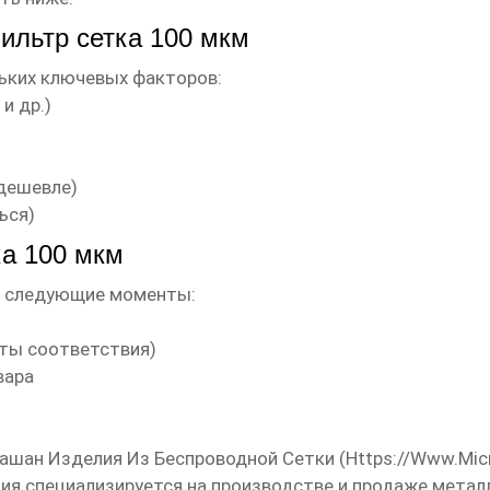
ильтр сетка 100 мкм
ьких ключевых факторов:
и др.)
дешевле)
ься)
ка 100 мкм
а следующие моменты:
аты соответствия)
вара
ашан Изделия Из Беспроводной Сетки (
Https://www.mic
ия специализируется на производстве и продаже металл