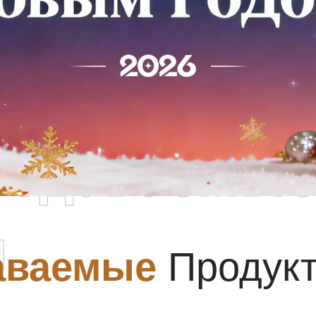
родаваемы
ы
аваемые
Продук