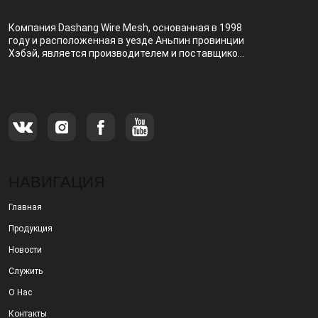
Компания Dashang Wire Mesh, основанная в 1998
году и расположенная в уезде Аньпин провинции
Хэбэй, является производителем и поставщиком,
специализирующимся на производстве и
продаже металлических фильтров.
НАВИГАЦИЯ
Главная
Продукция
Новости
Служить
О Нас
Контакты