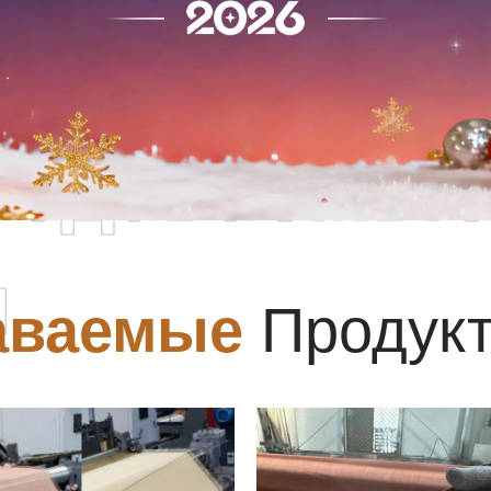
родаваемы
ы
аваемые
Продук