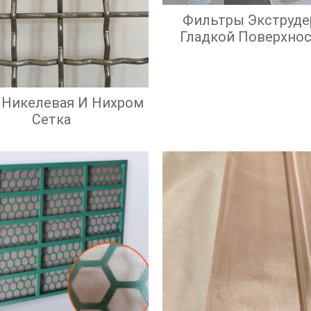
Фильтры Экструде
Гладкой Поверхно
Экрана И Высок
Эффективност
Фильтрации
 Никелевая И Нихром
Сетка