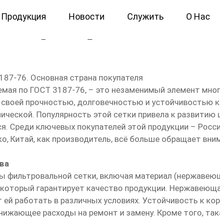
Продукция
Новости
Служить
О Нас
щая фильтровая гост 3187 
87-76. Основная страна покупателя
мая по ГОСТ 3187-76, – это незаменимый элемент мног
 своей прочностью, долговечностью и устойчивостью к
ческой. Популярность этой сетки привела к развитию 
ся. Среди ключевых покупателей этой продукции – Росси
о, Китай, как производитель, всё больше обращает вним
ва
 фильтровальной сетки, включая материал (нержавеюща
 который гарантирует качество продукции. Нержавеюща
 ей работать в различных условиях. Устойчивость к ко
жающее расходы на ремонт и замену. Кроме того, така