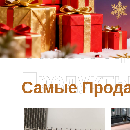
Самые П
Продукт
Самые Прод