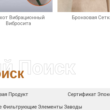
охот Вибрационный
Бронзовая Сетк
Вибросита
й Поиск
иск
вая Продукт
Сертификат Эпок
ие Фильтрующие Элементы Заводы