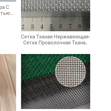
ра С
стью
ой
ью
Сетка Тканая Нержавеющая-
Сетка Проволочная Тканая
С Квадратными Ячейками