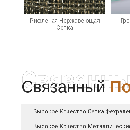
Рифленая Нержавеющая
Гр
Сетка
Связанны
Связанный
По
Высокое Ксчество Сетка Фехрале
Высокое Ксчество Металлическ