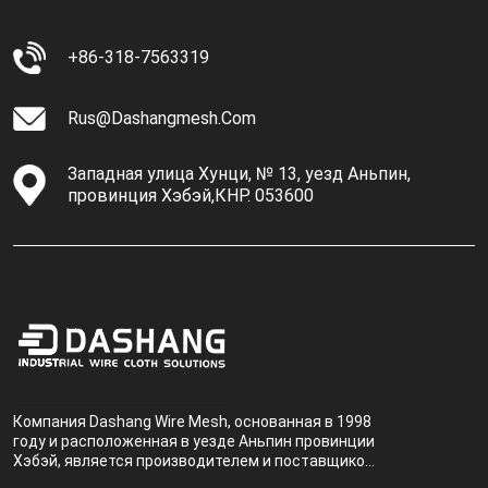
+86-318-7563319
Rus@dashangmesh.com
Западная улица Хунци, № 13, уезд Аньпин,
провинция Хэбэй,КНР. 053600
Компания Dashang Wire Mesh, основанная в 1998
году и расположенная в уезде Аньпин провинции
Хэбэй, является производителем и поставщиком,
специализирующимся на производстве и