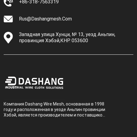
+86-318-7563319
Rus@dashangmesh.com
Западная улица Хунци, № 13, уезд Аньпин,
провинция Хэбэй,КНР. 053600
Компания Dashang Wire Mesh, основанная в 1998
году и расположенная в уезде Аньпин провинции
Хэбэй, является производителем и поставщиком,
специализирующимся на производстве и
продаже металлических фильтров.