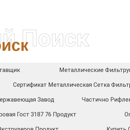
й Поиск
иск
ставщик
Металлические Фильтр
Сертификат Металлическая Сетка Фильт
Нержавеющая Завод
Частично Рифле
овая Гост 3187 76 Продукт
О
Экструдеров Продукт
Купить 