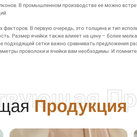
лконов. В промышленном производстве её можно встрет
ий.
х факторов. В первую очередь, это толщина и тип испо
сть. Размер ячейки также влияет на цену – более мелк
иске подходящей сетки важно сравнивать предложения р
аметры проволоки и ячейки вам необходимы. И помните,
твующая Пр
ющая
Продукция