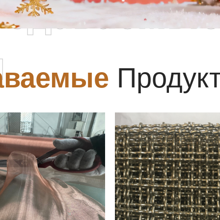
родаваемы
ы
аваемые
Продук