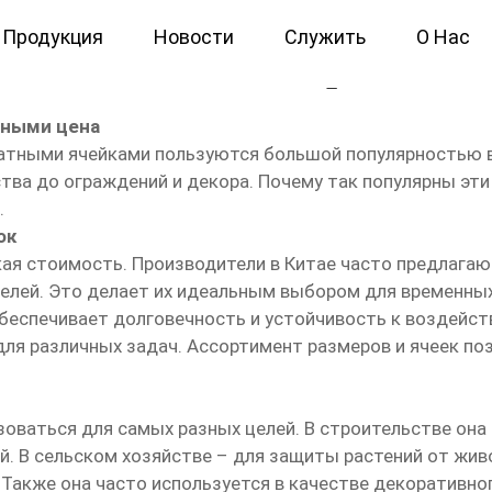
Продукция
Новости
Служить
О Нас
ные тканые с квадратными
тными цена
атными ячейками пользуются большой популярностью в
ства до ограждений и декора. Почему так популярны эти
.
ок
кая стоимость. Производители в Китае часто предлага
телей. Это делает их идеальным выбором для временных
 обеспечивает долговечность и устойчивость к воздей
для различных задач. Ассортимент размеров и ячеек п
оваться для самых разных целей. В строительстве она 
. В сельском хозяйстве – для защиты растений от жив
 Также она часто используется в качестве декоративног