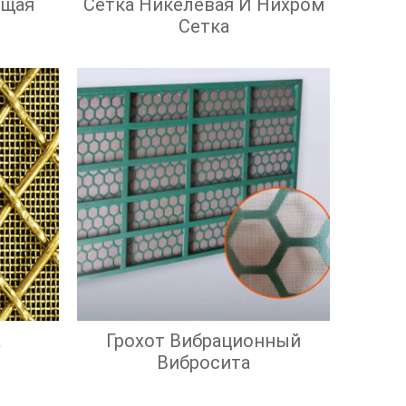
ющая
Сетка Никелевая И Нихром
Сетка
а
Грохот Вибрационный
Вибросита