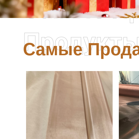
Самые П
Продукт
Самые Прод