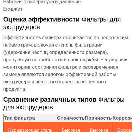
Рабочая температура и давление
Бюджет
Оценка эффективности
Фильтры для
экструдеров
Эффективность фильтра оценивается по нескольким
параметрам, включая степень фильтрации
(удержание частиц определенного размера),
пропускную способность и срок службы. Регулярный
мониторинг состояния фильтра и своевременная
замена являются залогом эффективной работы
экструдера и высокого качества конечного
продукта.
Сравнение различных типов
Фильтры
для экструдеров
Тип фильтра
Стоимость
Прочность
Корроз
Нержавеющая сталь
Высокая
Высокая
Высок