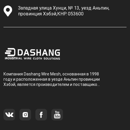
Западная улица Хунци, № 13, уезд Аньпин,
провинция Хэбэй,КНР. 053600
Компания Dashang Wire Mesh, основанная в 1998
году и расположенная в уезде Аньпин провинции
Хэбэй, является производителем и поставщиком,
специализирующимся на производстве и
продаже металлических фильтров.