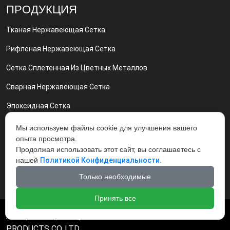
ПРОДУКЦИЯ
Тканая Нержавеющая Сетка
Рифленая Нержавеющая Сетка
Сетка Сплетенная Из Цветных Металлов
Сварная Нержавеющая Сетка
Эпоксидная Сетка
Сетка Никелевая И Нихром Сетка
Мы используем файлы cookie для улучшения вашего
опыта просмотра.
Грохот Вибрационный Вибросита
Продолжая использовать этот сайт, вы соглашаетесь с
нашей
Политикой Конфиденциальности.
Экструдерные Фильтры
Только необходимые
Принять все
Авторское право @ HEBEI DA SHANG WIRE MESH
PRODUCTS CO.,LTD.