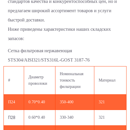
стандартов качества и конкурентоспособных цен, но и
предлагаем широкий ассортимент товаров и услуги
быстрой доставки.
Ниже приведены характеристики наших складских
запасов:
Сетка фильтровая нержавеющая
STS304/AISI321/STS316L-GOST 3187-76
Номинальная
Диаметр
#
тонкость
Материал
проволоки
фильтрации
П24
0.70*0.40
350-400
321
П28
0.60*0.40
330-340
321