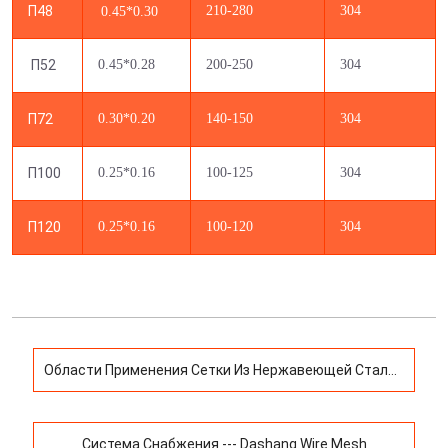
П48
210-280
304
0.45*0.30
П52
0.45*0.28
200-250
304
П72
0.30*0.20
140-150
304
П100
0.25*0.16
100-125
304
П120
0.25*0.16
100-120
304
Области Применения Сетки Из Нержавеющей Стали
Голландского Плетения
Система Снабжения --- Dashang Wire Mesh