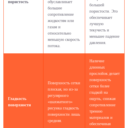
пористость
обуславливает
большей
большее
пористости. Это
сопротивление
обеспечивает
жидкостям или
лучшую
газам и
текучесть и
относительно
меньшее падение
меньшую скорость
давления.
потока.
Наличие
длинных
прослойок делает
поверхность
Поверхность сетки
сетки более
плоская, но из-за
гладкой на
регулярного
Гладкость
ощупь, снижая
«шахматного»
поверхности
сопротивление
рисунка гладкость
трению
поверхности лишь
материалов и
средняя.
обеспечивая