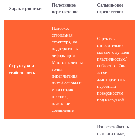
Полотняное
Сальниковое
Характеристики
переплетение
переплетение
Наиболее
стабильная
Структура
структура, не
относительно
подверженная
мягкая, с лучшей
деформации.
пластичностью/
Многочисленные
Структура и
гибкостью. Она
точки
стабильность
легче
переплетения
адаптируется к
нитей основы и
неровным
утка создают
поверхностям
прочное,
под нагрузкой.
надежное
соединение.
Износостойкость
немного ниже,