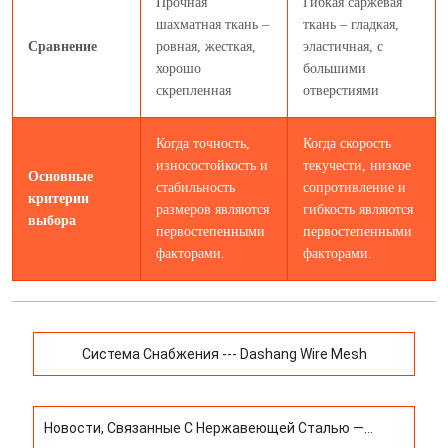
Прочная
Гибкая саржевая
шахматная ткань –
ткань – гладкая,
Сравнение
ровная, жесткая,
эластичная, с
хорошо
большими
скрепленная
отверстиями
Когда точность,
Когда скорость
износостойкость и
текучести, низкое
Основные
стабильность
сопротивление и
критерии
размеров являются
гибкость являются
выбора
первостепенными
первостепенными
факторами.
факторами.
Система Снабжения --- Dashang Wire Mesh
Новости, Связанные С Нержавеющей Сталью —
Тенденции Цен На Проволоку Из Нержавеющей