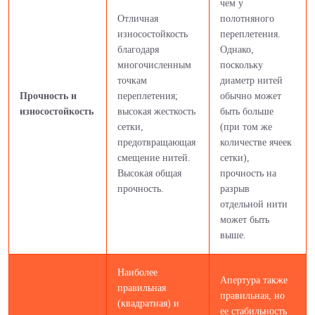
чем у
Отличная
полотняного
износостойкость
переплетения.
благодаря
Однако,
многочисленным
поскольку
точкам
диаметр нитей
Прочность и
переплетения;
обычно может
износостойкость
высокая жесткость
быть больше
сетки,
(при том же
предотвращающая
количестве ячеек
смещение нитей.
сетки),
Высокая общая
прочность на
прочность.
разрыв
отдельной нити
может быть
выше.
Наиболее
Апертура также
правильная
правильная, но
(квадратная) и
ее стабильность