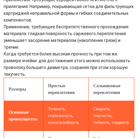
прилегания: Например, покрывающая сетка для фильтрующих
картриджей неправильной формы и гибких соединительных
компонентов.
Применение, требующее беспрепятственного прохождения
материала: гладкая поверхность саржевого переплетения
уменьшает засорение материалом (накопление грязи) и
трение.
Когда требуется более высокая прочность при том же
размере ячейки: для достижения этого можно использовать
проволоку большего диаметра, сохраняя при этом хорошую
текучесть.
Простые
Сальниковые
Размеры
переплетения
переплетения
Точность,
Скорость
Основные
стабильность,
текучести,
преимущества
износостойкость
гибкость, гладкость