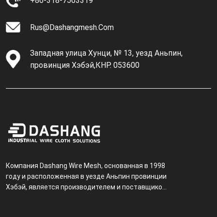
+86-318-7563319
Rus@dashangmesh.com
Западная улица Хунци, № 13, уезд Аньпин,
провинция Хэбэй,КНР. 053600
Компания Dashang Wire Mesh, основанная в 1998
году и расположенная в уезде Аньпин провинции
Хэбэй, является производителем и поставщиком,
специализирующимся на производстве и
продаже металлических фильтров.