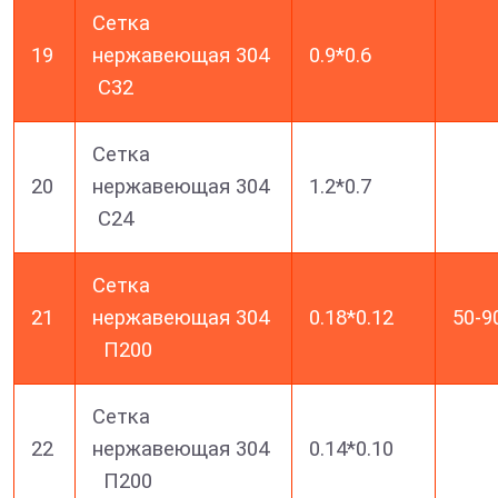
Сетка
19
нержавеющая 304
0.9*0.6
C32
Сетка
20
нержавеющая 304
1.2*0.7
C24
Сетка
21
нержавеющая 304
0.18*0.12
50-9
П200
Сетка
22
нержавеющая 304
0.14*0.10
П200