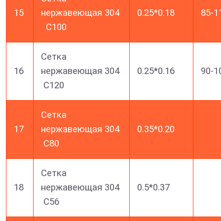
15
нержавеющая 304
0.25*0.18
85-1
С100
Сетка
16
нержавеющая 304
0.25*0.16
90-1
С120
Сетка
17
нержавеющая 304
0.35*0.20
С80
Сетка
18
нержавеющая 304
0.5*0.37
C56