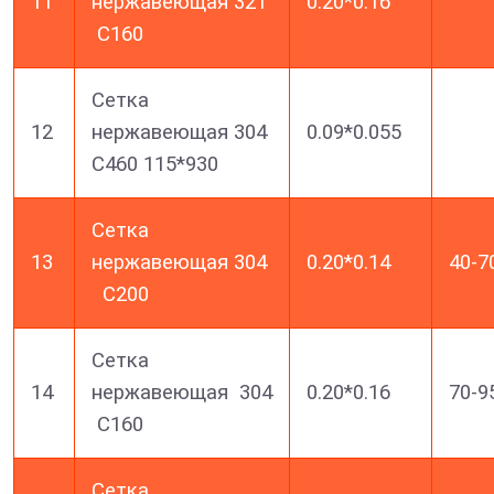
11
нержавеющая 321
0.20*0.16
С160
Сетка
12
нержавеющая 304
0.09*0.055
C460 115*930
Сетка
13
нержавеющая 304
0.20*0.14
40-7
С200
Сетка
14
нержавеющая 304
0.20*0.16
70-9
С160
Сетка