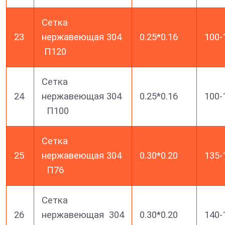
Сетка
23
нержавеющая 304
0.25*0.16
100-
П120
Сетка
24
нержавеющая 304
0.25*0.16
100-
П100
Сетка
25
нержавеющая 304
0.30*0.20
135-
П76
Сетка
26
нержавеющая 304
0.30*0.20
140-