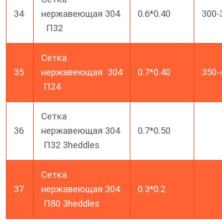
34
нержавеющая 304
0.6*0.40
300-
П32
Сетка
35
нержавеющая 304
0.7*0.40
350-
П24
Сетка
36
нержавеющая 304
0.7*0.50
П32 3heddles
Сетка
37
нержавеющая 304
0.3*0.2
П80 3heddles