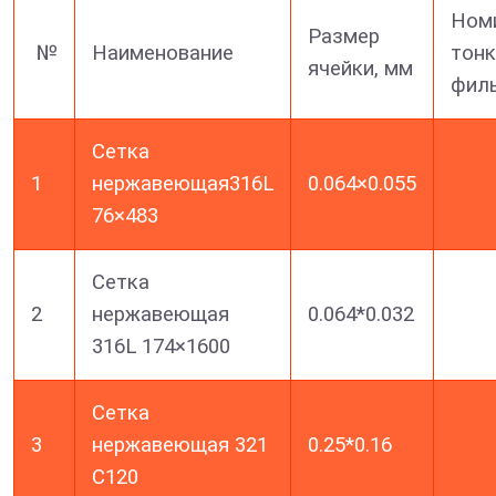
Ном
Размер
№
Наименование
тонк
ячейки, мм
фил
Сетка
1
нержавеющая316L
0.064×0.055
76×483
Сетка
2
нержавеющая
0.064*0.032
316L 174×1600
Сетка
3
нержавеющая 321
0.25*0.16
C120