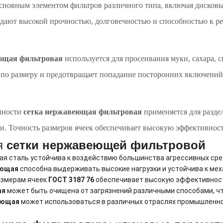
основным элементом фильтров различного типа, включая дисков
дают высокой прочностью, долговечностью и способностью к ре
ющая фильтровая
используется для просеивания муки, сахара, 
 по размеру и предотвращает попадание посторонних включений
нности
сетка нержавеющая фильтровая
применяется для разде
ии. Точность размеров ячеек обеспечивает высокую эффективност
я
сетки нержавеющей фильтровой
 сталь устойчива к воздействию большинства агрессивных сред
еющая
способна выдерживать высокие нагрузки и устойчива к ме
азмерам ячеек
ГОСТ 3187 76
обеспечивает высокую эффективнос
ая
может быть очищена от загрязнений различными способами, чт
еющая
может использоваться в различных отраслях промышленн