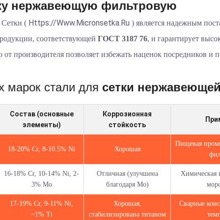
ку нержавеющую фильтровую
Https://www.micronsetka.ru
 Сетки (
) является надежным пос
продукции, соответствующей
ГОСТ 3187 76
, и гарантирует высо
 от производителя позволяет избежать наценок посредников и 
х марок стали для
сетки нержавеюще
Состав (основные
Коррозионная
При
элементы)
стойкость
Пищевая пром
18-20% Cr, 8-10.5% Ni
Хорошая
фил
16-18% Cr, 10-14% Ni, 2-
Отличная (улучшена
Химическая 
3% Mo
благодаря Mo)
морс
17-19% Cr, 9-11% Ni,
Хорошая,
Сварные конс
~1% Ti
стабилизирована титаном
тем