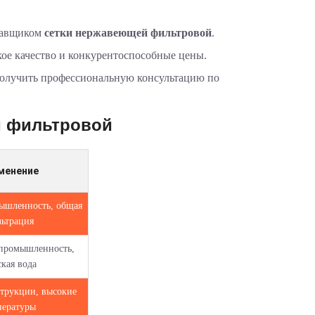
тавщиком
сетки нержавеющей фильтровой
.
кое качество и конкурентоспособные цены.
получить профессиональную консультацию по
й фильтровой
менение
ышленность, общая
ьтрация
промышленность,
кая вода
трукции, высокие
пературы