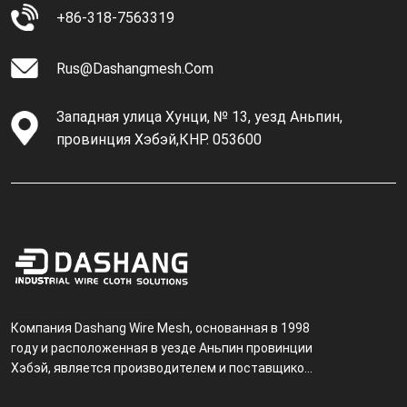
+86-318-7563319
Rus@dashangmesh.com
Западная улица Хунци, № 13, уезд Аньпин,
провинция Хэбэй,КНР. 053600
Компания Dashang Wire Mesh, основанная в 1998
году и расположенная в уезде Аньпин провинции
Хэбэй, является производителем и поставщиком,
специализирующимся на производстве и