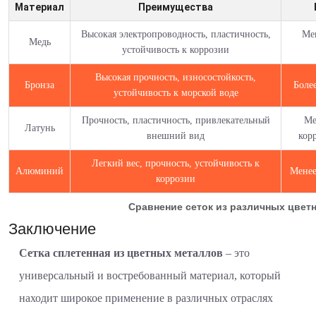
Материал
Преимущества
Высокая электропроводность, пластичность,
Ме
Медь
устойчивость к коррозии
Высокая прочность, износостойкость,
Бронза
Более
устойчивость к морской воде
Прочность, пластичность, привлекательный
Ме
Латунь
внешний вид
кор
Легкий вес, прочность, устойчивость к
Алюминий
Менее
коррозии
Сравнение сеток из различных цвет
Заключение
Сетка сплетенная из цветных металлов
– это
универсальный и востребованный материал, который
находит широкое применение в различных отраслях