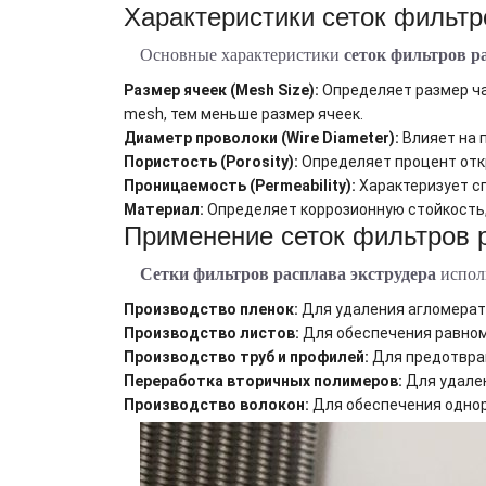
Характеристики сеток фильтр
Основные характеристики
сеток фильтров р
Размер ячеек (Mesh Size):
Определяет размер ча
mesh, тем меньше размер ячеек.
Диаметр проволоки (Wire Diameter):
Влияет на 
Пористость (Porosity):
Определяет процент отк
Проницаемость (Permeability):
Характеризует сп
Материал:
Определяет коррозионную стойкость,
Применение сеток фильтров 
Сетки фильтров расплава экструдера
исполь
Производство пленок:
Для удаления агломерато
Производство листов:
Для обеспечения равном
Производство труб и профилей:
Для предотвращ
Переработка вторичных полимеров:
Для удален
Производство волокон:
Для обеспечения однор