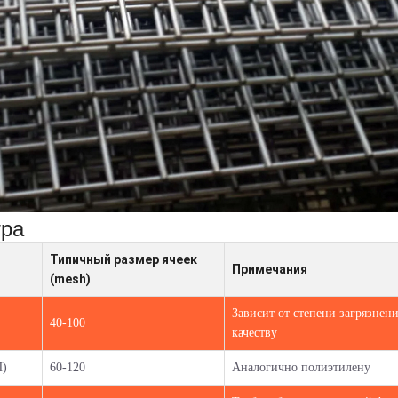
тра
Типичный размер ячеек
Примечания
(mesh)
Зависит от степени загрязнен
40-100
качеству
П)
60-120
Аналогично полиэтилену