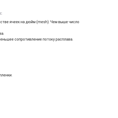
т:
стве ячеек на дюйм (mesh). Чем выше число
ва.
еньшее сопротивление потоку расплава.
пленки.