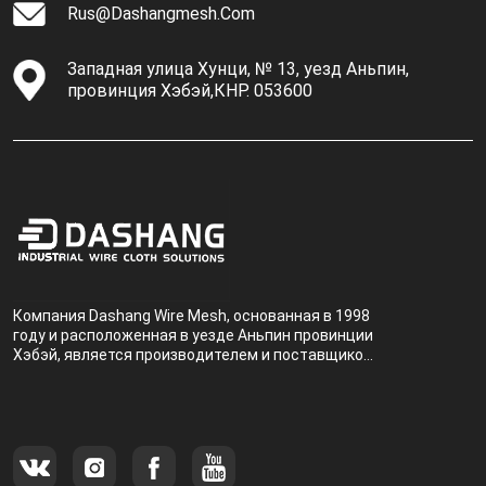
Rus@dashangmesh.com
Западная улица Хунци, № 13, уезд Аньпин,
провинция Хэбэй,КНР. 053600
Компания Dashang Wire Mesh, основанная в 1998
году и расположенная в уезде Аньпин провинции
Хэбэй, является производителем и поставщиком,
специализирующимся на производстве и
продаже металлических фильтров.