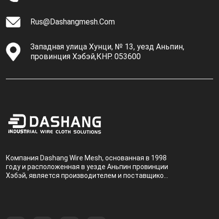
Rus@dashangmesh.com
Западная улица Хунци, № 13, уезд Аньпин,
провинция Хэбэй,КНР. 053600
Компания Dashang Wire Mesh, основанная в 1998
году и расположенная в уезде Аньпин провинции
Хэбэй, является производителем и поставщиком,
специализирующимся на производстве и
продаже металлических фильтров.