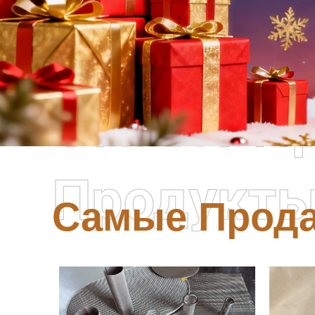
Самые П
Продукт
Самые Прод