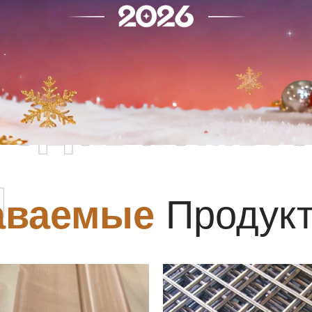
родаваемы
ы
аваемые
Продук