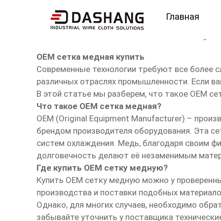
Главная
OEM сетка медная ку
OEM сетка медная купить
Современные технологии требуют все более с
различных отраслях промышленности. Если ва
В этой статье мы разберем, что такое OEM се
Что такое OEM сетка медная?
OEM (Original Equipment Manufacturer) – про
брендом производителя оборудования. Эта се
систем охлаждения. Медь, благодаря своим фи
долговечность делают её незаменимым матер
Где купить OEM сетку медную?
Купить OEM сетку медную можно у проверенны
производства и поставки подобных материало
Однако, для многих случаев, необходимо обр
забывайте уточнить у поставщика технические