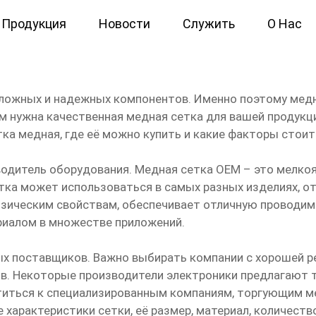
Продукция
Новости
Служить
О Нас
пить
ложных и надежных компонентов. Именно поэтому медн
м нужна качественная медная сетка для вашей продукц
тка медная, где её можно купить и какие факторы стоит
изводитель оборудования. Медная сетка OEM – это мелко
тка может использоваться в самых разных изделиях, о
зическим свойствам, обеспечивает отличную проводимос
иалом в множестве приложений.
х поставщиков. Важно выбирать компании с хорошей р
в. Некоторые производители электроники предлагают т
атиться к специализированным компаниям, торгующим 
 характеристики сетки, её размер, материал, количеств