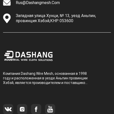
Rus@dashangmesh.com
Западная улица Хунци, № 13, уезд Аньпин,
провинция Хэбэй,КНР. 053600
Компания Dashang Wire Mesh, основанная в 1998
году и расположенная в уезде Аньпин провинции
Хэбэй, является производителем и поставщиком,
специализирующимся на производстве и
продаже металлических фильтров.