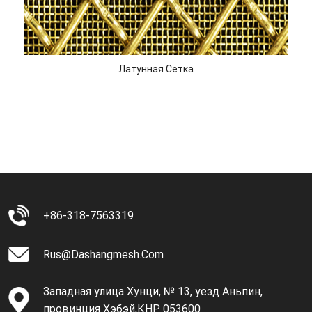
Латунная Сетка
+86-318-7563319
Rus@dashangmesh.com
Западная улица Хунци, № 13, уезд Аньпин,
провинция Хэбэй,КНР. 053600