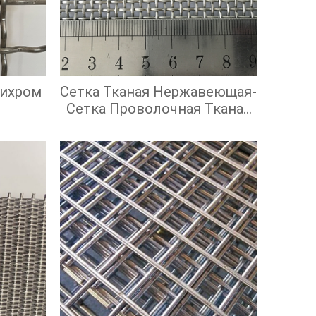
Нихром
Сетка Тканая Нержавеющая-
Сетка Проволочная Тканая
С Квадратными Ячейками