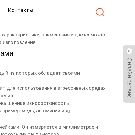
Контакты
, характеристики, применение и где их можно
а изготовления.
ками
дый из которых обладает своими
т для использования в агрессивных средах.
нений.
повышенная износостойкость.
апример, медь, алюминий и др.
ячейками
. Он измеряется в миллиметрах и
 нескольких сантиметров.