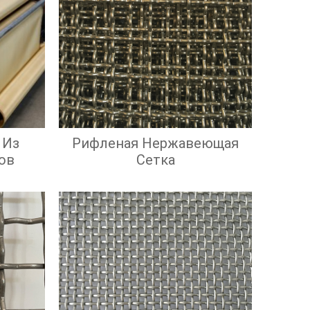
 Из
Рифленая Нержавеющая
ов
Сетка