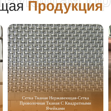
ющая
Продукция
Сетка Тканая Нержавеющая-Сетка
Проволочная Тканая С Квадратными
Ячейками