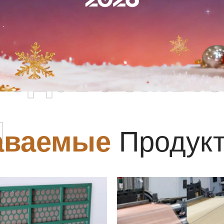
родаваемы
ы
аваемые
Продук