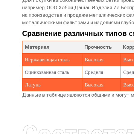
Для покупки высококачественных
сетки пров
например,
ООО Хэбэй Дашан Изделия Из Бесп
на производстве и продаже металлических фи
металлическими фильтрами и изделиями глуб
Сравнение различных типов
с
Материал
Прочность
Кор
Нержавеющая сталь
Высокая
Высо
Оцинкованная сталь
Средняя
Сред
Латунь
Высокая
Высо
Данные в таблице являются общими и могут ме
Соответс