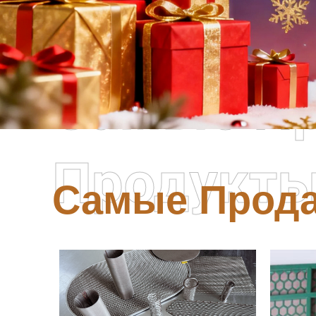
Самые П
Продукт
Самые Прод