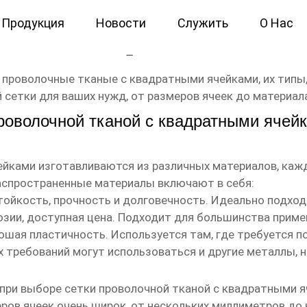
Продукция
Новости
Служить
О Нас
аные с квадратными
 проволочные тканые с квадратными
ячейками, их типы
 сетки для ваших нужд, от размеров ячеек до материал
проволочной тканой с квадратными ячей
йками изготавливаются из различных материалов, каж
аспространенные материалы включают в себя:
ойкость, прочность и долговечность. Идеально подходи
зии, доступная цена. Подходит для большинства приме
рошая пластичность. Используется там, где требуется 
 требований могут использоваться и другие металлы, н
 при выборе
сетки проволочной тканой с квадратными 
ров ячеек очень широк, от нескольких миллиметров до