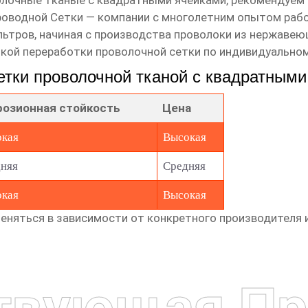
олочные тканые с квадратными
ячейками, рекомендуем 
роводной Сетки
— компании с многолетним опытом рабо
льтров, начиная с производства проволоки из нержавею
окой переработки
проволочной сетки
по индивидуальном
етки проволочной тканой с квадратным
розионная стойкость
Цена
кая
Высокая
няя
Средняя
кая
Высокая
няться в зависимости от конкретного производителя и
твующая Пр