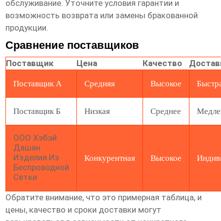
обслуживание. Уточните условия гарантии и
возможность возврата или замены бракованной
продукции.
Сравнение поставщиков
Поставщик
Цена
Качество
Достав
Поставщик А
Средняя
Высокое
Быстр
Поставщик Б
Низкая
Среднее
Медле
ООО Хэбэй
Дашан
Изделия Из
Конкурентная
Высокое
Индив
Беспроводной
Сетки
Обратите внимание, что это примерная таблица, и
цены, качество и сроки доставки могут