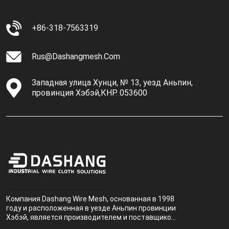
+86-318-7563319
Rus@dashangmesh.com
Западная улица Хунци, № 13, уезд Аньпин,
провинция Хэбэй,КНР. 053600
Компания Dashang Wire Mesh, основанная в 1998
году и расположенная в уезде Аньпин провинции
Хэбэй, является производителем и поставщиком,
специализирующимся на производстве и