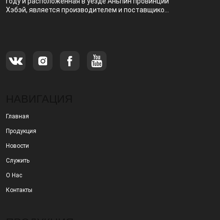
году и расположенная в уезде Аньпин провинции
Хэбэй, является производителем и поставщиком,
специализирующимся на производстве и
продаже металлических фильтров.
НАВИГАЦИЯ
Главная
Продукция
Новости
Служить
О Нас
Контакты