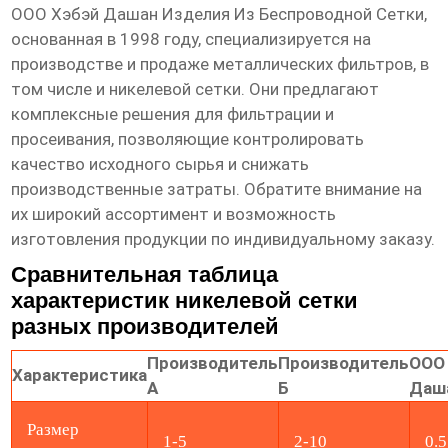
ООО Хэбэй Дашан Изделия Из Беспроводной Сетки
,
основанная в 1998 году, специализируется на
производстве и продаже металлических фильтров, в
том числе и никелевой сетки. Они предлагают
комплексные решения для фильтрации и
просеивания, позволяющие контролировать
качество исходного сырья и снижать
производственные затраты. Обратите внимание на
их широкий ассортимент и возможность
изготовления продукции по индивидуальному заказу.
Сравнительная таблица
характеристик никелевой сетки
разных производителей
Производитель
Производитель
ООО
Характеристика
А
Б
Даш
Размер
1-5
2-10
0.5