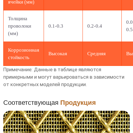
ячейки (мм)
Толщина
0.0
проволоки
0.1-0.3
0.2-0.4
0.5
(мм)
Коррозионная
Высокая
Средняя
Вы
стойкость
Примечание: Данные в таблице являются
примерными и могут варьироваться в зависимости
от конкретных моделей продукции.
Соответствующая
Продукция