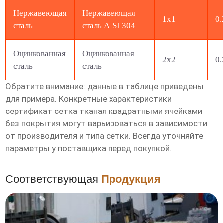
Нержавеющая
Нержавеющая
1х1
0.
сталь
сталь AISI 304
Оцинкованная
Оцинкованная
2х2
0.
сталь
сталь
Обратите внимание: данные в таблице приведены
для примера. Конкретные характеристики
сертификат сетка тканая квадратными ячейками
без покрытия
могут варьироваться в зависимости
от производителя и типа сетки. Всегда уточняйте
параметры у поставщика перед покупкой.
Соответствующая
Продукция