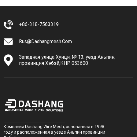
+86-318-7563319
Rus@dashangmesh.com
Западная улица Хунци, № 13, уезд Аньпин,
провинция Хэбэй,КНР. 053600
Компания Dashang Wire Mesh, основанная в 1998
году и расположенная в уезде Аньпин провинции