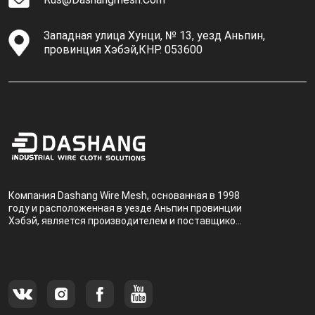
Западная улица Хунци, № 13, уезд Аньпин,
провинция Хэбэй,КНР. 053600
Компания Dashang Wire Mesh, основанная в 1998
году и расположенная в уезде Аньпин провинции
Хэбэй, является производителем и поставщиком,
специализирующимся на производстве и
продаже металлических фильтров.