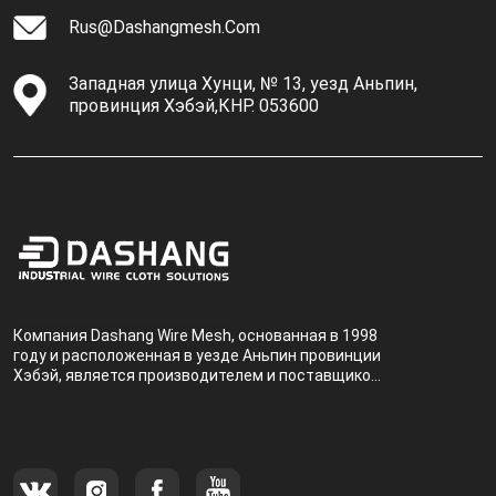
Rus@dashangmesh.com
Западная улица Хунци, № 13, уезд Аньпин,
провинция Хэбэй,КНР. 053600
Компания Dashang Wire Mesh, основанная в 1998
году и расположенная в уезде Аньпин провинции
Хэбэй, является производителем и поставщиком,
специализирующимся на производстве и
продаже металлических фильтров.