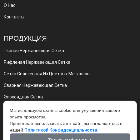
О Нас
Контакты
ПРОДУКЦИЯ
Тканая Нержавеющая Сетка
Рифленая Нержавеющая Сетка
Сетка Сплетенная Из Цветных Металлов
Сварная Нержавеющая Сетка
Эпоксидная Сетка
Сетка Никелевая И Нихром Сетка
Мы используем файлы cookie для улучшения вашего
опыта просмотра.
Грохот Вибрационный Вибросита
Продолжая использовать этот сайт, вы соглашаетесь с
нашей
Политикой Конфиденциальности.
Экструдерные Фильтры