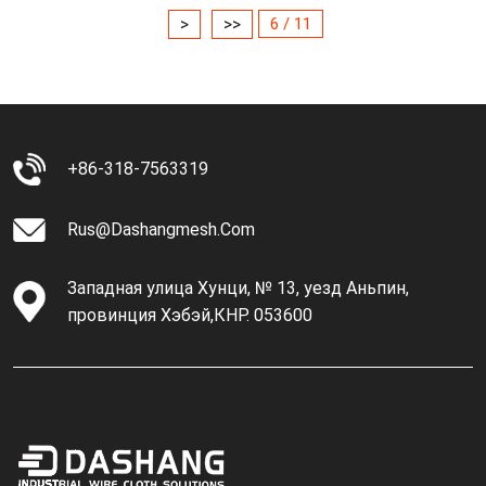
>
>>
6 / 11
+86-318-7563319
Rus@dashangmesh.com
Западная улица Хунци, № 13, уезд Аньпин,
провинция Хэбэй,КНР. 053600