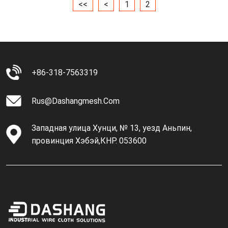
<<
<
1
2
+86-318-7563319
Rus@dashangmesh.com
Западная улица Хунци, № 13, уезд Аньпин,
провинция Хэбэй,КНР. 053600