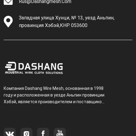
Rus@dashangmesh.com
Западная улица Хунци, № 13, уезд Аньпин,
провинция Хэбэй,КНР. 053600
Компания Dashang Wire Mesh, основанная в 1998
году и расположенная в уезде Аньпин провинции
Хэбэй, является производителем и поставщиком,
специализирующимся на производстве и
продаже металлических фильтров.